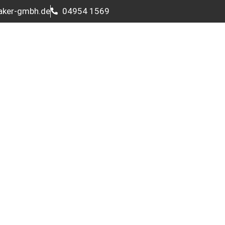
aker-gmbh.de
04954 1569